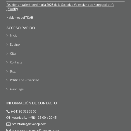
Reunión anual extraordinaria 2023 de la Sociedad Valenciana de Neuropediatría
(SVANP)
Hablamos del TDAH
ACCESO RÁPIDO
Inicio
Equipo
Cita
Contactar
Blog
Política de Privacidad
Aviso Legal
INFORMACIÓN DE CONTACTO
(+34) 96 361 33 00
Horarios: Lun–Miér: 16:00 a 20:45
secretaria@invanep.com
atencionalpaciente@invanep.com