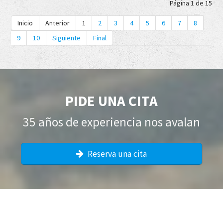
Página 1 de 15
Inicio
Anterior
1
2
3
4
5
6
7
8
9
10
Siguiente
Final
PIDE UNA CITA
35 años de experiencia nos avalan
Reserva una cita