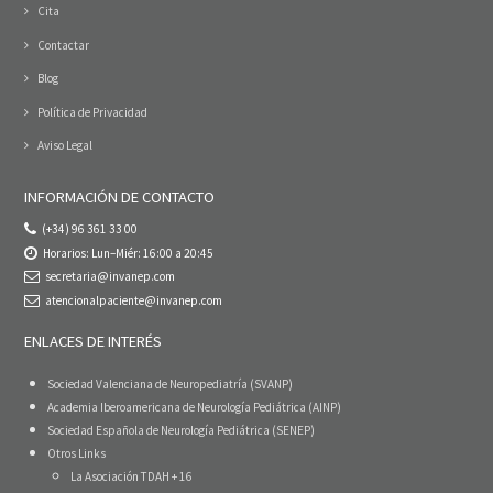
Cita
Contactar
Blog
Política de Privacidad
Aviso Legal
INFORMACIÓN DE CONTACTO
(+34) 96 361 33 00
Horarios: Lun–Miér: 16:00 a 20:45
secretaria@invanep.com
atencionalpaciente@invanep.com
ENLACES DE INTERÉS
Sociedad Valenciana de Neuropediatría (SVANP)
Academia Iberoamericana de Neurología Pediátrica (AINP)
Sociedad Española de Neurología Pediátrica (SENEP)
Otros Links
La Asociación TDAH + 16