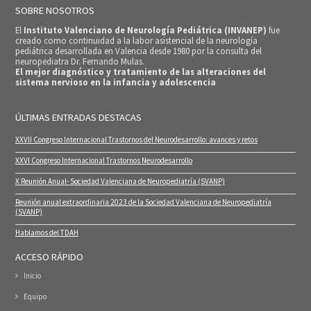
SOBRE NOSOTROS
El
Instituto Valenciano de Neurología Pediátrica (INVANEP)
fue
creado como continuidad a la labor asistencial de la neurología
pediátrica desarrollada en Valencia desde 1980 por la consulta del
neuropediatra Dr. Fernando Mulas.
El mejor diagnóstico y tratamiento de las alteraciones del
sistema nervioso en la infancia y adolescencia
ÚLTIMAS ENTRADAS DESTACAS
XXVII Congreso Internacional Trastornos del Neurodesarrollo: avances y retos
XXVI Congreso Internacional Trastornos Neurodesarrollo
X Reunión Anual- Sociedad Valenciana de Neuropediatría (SVANP)
Reunión anual extraordinaria 2023 de la Sociedad Valenciana de Neuropediatría
(SVANP)
Hablamos del TDAH
ACCESO RÁPIDO
Inicio
Equipo