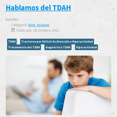
Hablamos del TDAH
Detalles
Categoría:
blog_invanep
Publicado: 03 Octubre 2022
TDAH
Trastorno por Déficit de Atención e Hiperactividad
Tratamiento del TDAH
diagnóstico TDAH
Hiperactividad