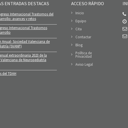
AS ENTRADAS DESTACAS
ACCESO RÁPIDO
IN
Inicio
greso Internacional Trastornos del
rrollo: avances y retos
Equipo
greso Internacional Trastornos
Cita
arrollo
Contactar
n Anual- Sociedad Valenciana de
Blog
iatría (SVANP)
Política de
nual extraordinaria 2023 de la
Privacidad
 Valenciana de Neuropediatría
Aviso Legal
 del TDAH