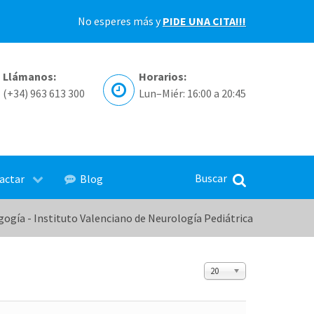
No esperes más y
PIDE UNA CITA!!!
Llámanos:
Horarios:
(+34) 963 613 300
Lun–Miér: 16:00 a 20:45
actar
Blog
ogía - Instituto Valenciano de Neurología Pediátrica
Cantidad a mostrar
20