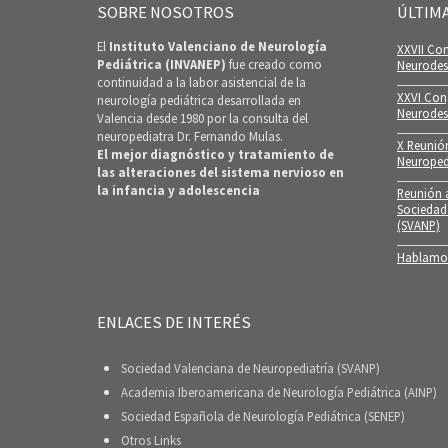
SOBRE NOSOTROS
ÚLTIM
El
Instituto Valenciano de Neurología
XXVII Con
Pediátrica (INVANEP)
fue creado como
Neurodesa
continuidad a la labor asistencial de la
XXVI Con
neurología pediátrica desarrollada en
Neurodes
Valencia desde 1980 por la consulta del
neuropediatra Dr. Fernando Mulas.
X Reunió
El mejor diagnóstico y tratamiento de
Neuroped
las alteraciones del sistema nervioso en
la infancia y adolescencia
Reunión a
Sociedad
(SVANP)
Hablamos
ENLACES DE INTERÉS
Sociedad Valenciana de Neuropediatría (SVANP)
Academia Iberoamericana de Neurología Pediátrica (AINP)
Sociedad Española de Neurología Pediátrica (SENEP)
Otros Links