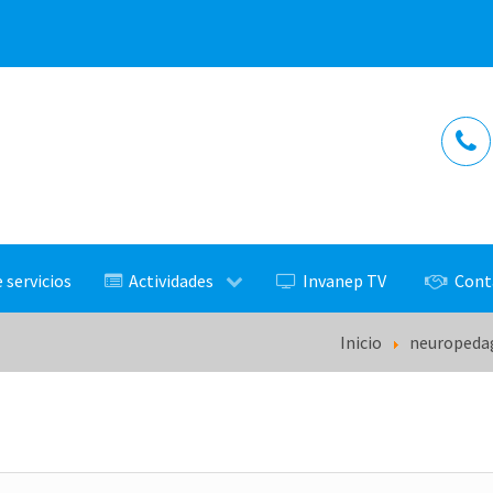
 servicios
Actividades
Invanep TV
Cont
Inicio
neuropedag