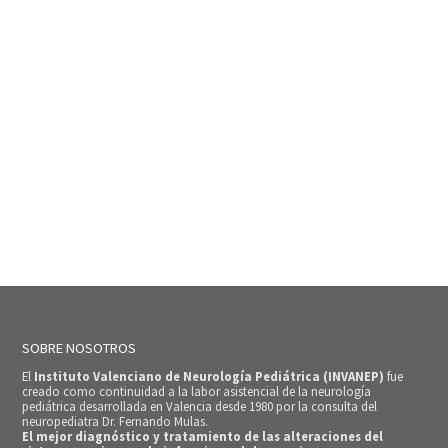
SOBRE NOSOTROS
El
Instituto Valenciano de Neurología Pediátrica (INVANEP)
fue
creado como continuidad a la labor asistencial de la neurología
pediátrica desarrollada en Valencia desde 1980 por la consulta del
neuropediatra Dr. Fernando Mulas.
El mejor diagnóstico y tratamiento de las alteraciones del