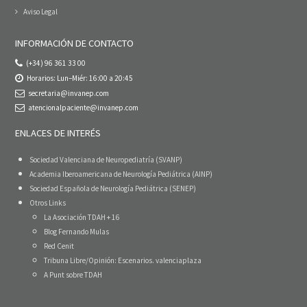
Aviso Legal
INFORMACIÓN DE CONTACTO
(+34) 96 361 33 00
Horarios: Lun–Miér: 16:00 a 20:45
secretaria@invanep.com
atencionalpaciente@invanep.com
ENLACES DE INTERÉS
Sociedad Valenciana de Neuropediatría (SVANP)
Academia Iberoamericana de Neurología Pediátrica (AINP)
Sociedad Española de Neurología Pediátrica (SENEP)
Otros Links
La Asociación TDAH + 16
Blog Fernando Mulas
Red Cenit
Tribuna Libre/Opinión: Escenarios. valenciaplaza
A Punt sobre TDAH