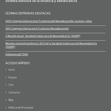
sistema nervioso en la infancia y adolescencia
ÚLTIMAS ENTRADAS DESTACAS
XXVII Congreso Internacional Trastornos del Neurodesarrollo: avances y retos
XXVI Congreso Internacional Trastornos Neurodesarrollo
X Reunión Anual- Sociedad Valenciana de Neuropediatría (SVANP)
Reunión anual extraordinaria 2023 de la Sociedad Valenciana de Neuropediatría
(SVANP)
Hablamos del TDAH
ACCESO RÁPIDO
Inicio
Equipo
Cita
Contactar
Blog
Política de Privacidad