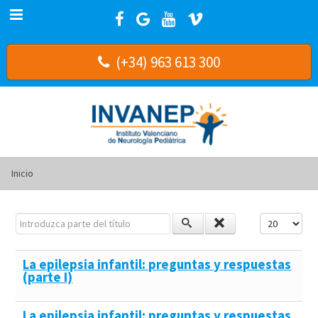
(+34) 963 613 300
Inicio
Introduzca parte del título
Cantidad a m
La epilepsia infantil: preguntas y respuestas
(parte I)
La epilepsia infantil: preguntas y respuestas