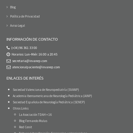
Blog
Política de Privacidad
Aviso Legal
INFORMACIÓN DE CONTACTO
(+34) 96 361 33 00
Horarios: Lun–Miér: 16:00 a 20:45
secretaria@invanep.com
atencionalpaciente@invanep.com
ENLACES DE INTERÉS
Sociedad Valenciana de Neuropediatría (SVANP)
Academia Iberoamericana de Neurología Pediátrica (AINP)
Sociedad Española de Neurología Pediátrica (SENEP)
Otros Links
La Asociación TDAH + 16
Blog Fernando Mulas
Red Cenit