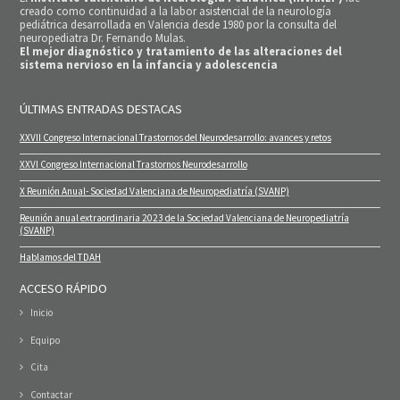
creado como continuidad a la labor asistencial de la neurología
pediátrica desarrollada en Valencia desde 1980 por la consulta del
neuropediatra Dr. Fernando Mulas.
El mejor diagnóstico y tratamiento de las alteraciones del
sistema nervioso en la infancia y adolescencia
ÚLTIMAS ENTRADAS DESTACAS
XXVII Congreso Internacional Trastornos del Neurodesarrollo: avances y retos
XXVI Congreso Internacional Trastornos Neurodesarrollo
X Reunión Anual- Sociedad Valenciana de Neuropediatría (SVANP)
Reunión anual extraordinaria 2023 de la Sociedad Valenciana de Neuropediatría
(SVANP)
Hablamos del TDAH
ACCESO RÁPIDO
Inicio
Equipo
Cita
Contactar