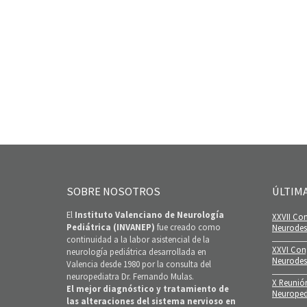
SOBRE NOSOTROS
ÚLTIM
El
Instituto Valenciano de Neurología
XXVII Con
Pediátrica (INVANEP)
fue creado como
Neurodesa
continuidad a la labor asistencial de la
XXVI Con
neurología pediátrica desarrollada en
Neurodes
Valencia desde 1980 por la consulta del
neuropediatra Dr. Fernando Mulas.
X Reunió
El mejor diagnóstico y tratamiento de
Neuroped
las alteraciones del sistema nervioso en