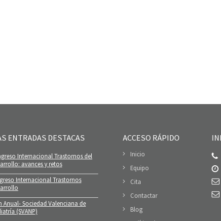
AS ENTRADAS DESTACAS
ACCESO RÁPIDO
IN
Inicio
greso Internacional Trastornos del
rrollo: avances y retos
Equipo
greso Internacional Trastornos
Cita
arrollo
Contactar
n Anual- Sociedad Valenciana de
Blog
iatría (SVANP)