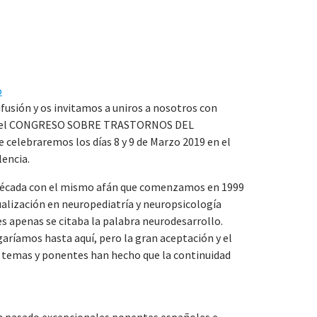
o
usión y os invitamos a uniros a nosotros con
ón del CONGRESO SOBRE TRASTORNOS DEL
lebraremos los días 8 y 9 de Marzo 2019 en el
lencia.
década con el mismo afán que comenzamos en 1999
alización en neuropediatría y neuropsicología
es apenas se citaba la palabra neurodesarrollo.
ríamos hasta aquí, pero la gran aceptación y el
os temas y ponentes han hecho que la continuidad
n pasado excepcionales ponentes españoles e