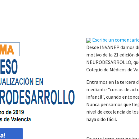
Escribe un comentari
Desde INVANEP damos dif
motivo de la 21 edici
NEURODESARROLLO, que ce
Colegio de Médicos de Va
Entramos en la tercera 
mediante "cursos de actu
infantil", cuando entonc
Nunca pensamos que llega
nivel de excelencia de l
haya sido fácil.
En este largo camino ha