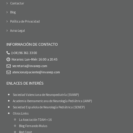
Contactar
Blog
Política de Privacidad
Aviso Legal
INFORMACIÓN DE CONTACTO
(+34) 96 361 33 00
Horarios: Lun–Miér: 16:00 a 20:45
secretaria@invanep.com
atencionalpaciente@invanep.com
ENLACES DE INTERÉS
Sociedad Valenciana de Neuropediatría (SVANP)
Academia Iberoamericana de Neurología Pediátrica (AINP)
Sociedad Española de Neurología Pediátrica (SENEP)
Otros Links
La Asociación TDAH + 16
Blog Fernando Mulas
Red Cenit