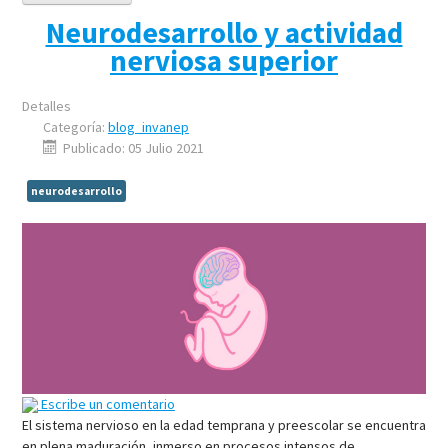
Neurodesarrollo y actividad
nerviosa superior
Detalles
Categoría:
blog_invanep
Publicado: 05 Julio 2021
neurodesarrollo
Escribe un comentario
El sistema nervioso en la edad temprana y preescolar se encuentra
en plena maduración, inmerso en procesos intensos de