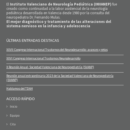
El
Instituto Valenciano de Neurología Pediátrica (INVANEP)
fue
creado como continuidad a la labor asistencial de la neurología
pediátrica desarrollada en Valencia desde 1980 por la consulta del
neuropediatra Dr. Fernando Mulas.
El mejor diagnóstico y tratamiento de las alteraciones del
sistema nervioso en la infancia y adolescencia
ÚLTIMAS ENTRADAS DESTACAS
XXVII Congreso Internacional Trastornos del Neurodesarrollo: avances y retos
XXVI Congreso Internacional Trastornos Neurodesarrollo
X Reunión Anual- Sociedad Valenciana de Neuropediatría (SVANP)
Reunión anual extraordinaria 2023 de la Sociedad Valenciana de Neuropediatría
(SVANP)
Hablamos del TDAH
ACCESO RÁPIDO
Inicio
Equipo
Cita