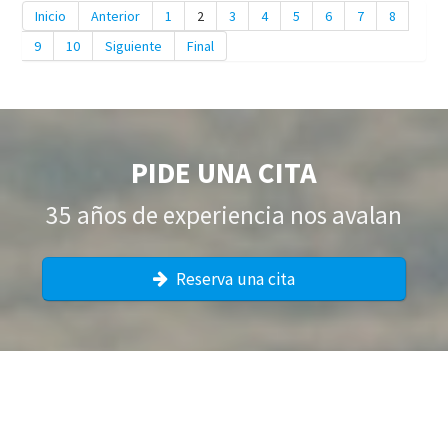
Inicio
Anterior
1
2
3
4
5
6
7
8
9
10
Siguiente
Final
PIDE UNA CITA
35 años de experiencia nos avalan
Reserva una cita