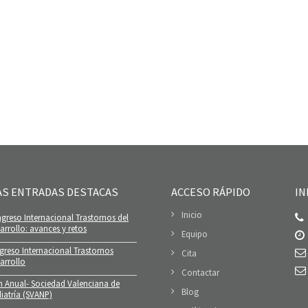
AS ENTRADAS DESTACAS
ACCESO RÁPIDO
IN
Inicio
greso Internacional Trastornos del
rrollo: avances y retos
Equipo
greso Internacional Trastornos
Cita
arrollo
Contactar
n Anual- Sociedad Valenciana de
Blog
iatría (SVANP)