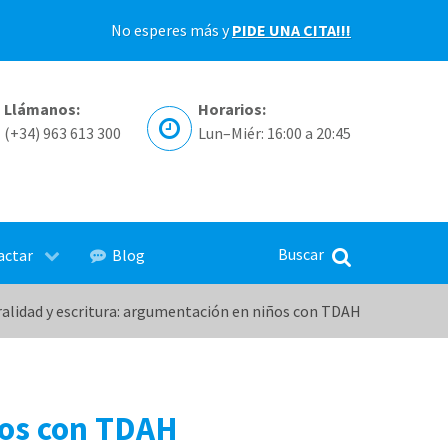
No esperes más y
PIDE UNA CITA!!!
Llámanos:
Horarios:
(+34) 963 613 300
Lun–Miér: 16:00 a 20:45
actar
Blog
alidad y escritura: argumentación en niños con TDAH
ños con TDAH