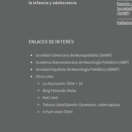
la infancia y adolescencia
Reunión a
Sociedad
(SVANP)
Hablamos
ENLACES DE INTERÉS
Sociedad Valenciana de Neuropediatría (SVANP)
Academia Iberoamericana de Neurología Pediátrica (AINP)
Sociedad Española de Neurología Pediátrica (SENEP)
Otros Links
La Asociación TDAH + 16
Blog Fernando Mulas
Red Cenit
Tribuna Libre/Opinión: Escenarios. valenciaplaza
A Punt sobre TDAH