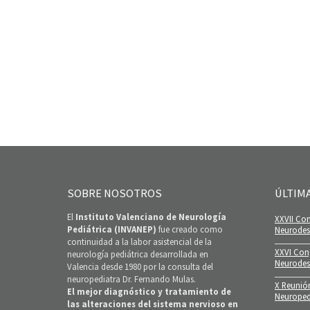
SOBRE NOSOTROS
ÚLTIM
El
Instituto Valenciano de Neurología
XXVII Con
Pediátrica (INVANEP)
fue creado como
Neurodesa
continuidad a la labor asistencial de la
XXVI Con
neurología pediátrica desarrollada en
Neurodes
Valencia desde 1980 por la consulta del
neuropediatra Dr. Fernando Mulas.
X Reunió
El mejor diagnóstico y tratamiento de
Neuroped
las alteraciones del sistema nervioso en