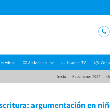
 servicios
Actividades
Invanep TV
Cont
Inicio
Resúmenes 2014
Or
scritura: argumentación en ni