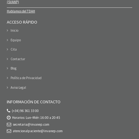
(SVANP)
Hablamos del TDAH
ACCESO RÁPIDO
Inicio
Equipo
Cita
Contactar
Blog
Política de Privacidad
Aviso Legal
INFORMACIÓN DE CONTACTO
(+34) 96 361 33 00
Horarios: Lun–Miér: 16:00 a 20:45
secretaria@invanep.com
atencionalpaciente@invanep.com