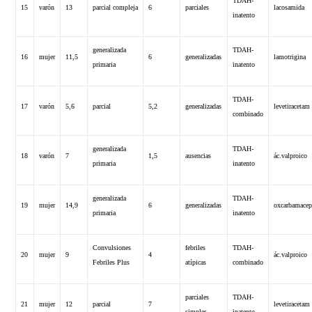
TDAH-
15
varón
13
parcial compleja
6
parciales
lacosamida
inatento
generalizada
TDAH-
16
mujer
11,5
6
generalizadas
lamotrigina
primaria
inatento
TDAH-
17
varón
5,6
parcial
5,2
generalizadas
levetiracetam
combinado
generalizada
TDAH-
18
varón
7
1,5
ausencias
ác.valproico
primaria
inatento
generalizada
TDAH-
19
mujer
14,9
6
generalizadas
oxcarbamacep
primaria
inatento
Convulsiones
febriles
TDAH-
20
mujer
9
4
ác.valproico
Febriles Plus
atípicas
combinado
parciales
TDAH-
21
mujer
12
parcial
7
levetiracetam
simples
inatento