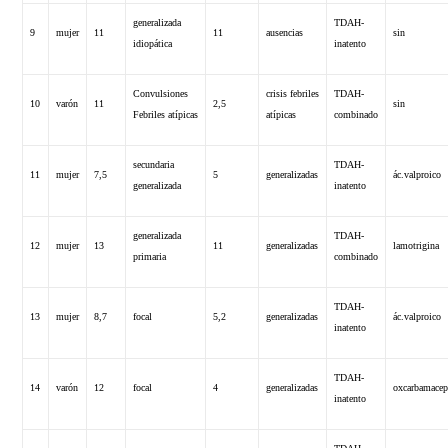
generalizada
TDAH-
9
mujer
11
11
ausencias
sin
idiopática
inatento
Convulsiones
crisis febriles
TDAH-
10
varón
11
2,5
sin
Febriles atípicas
atípicas
combinado
secundaria
TDAH-
11
mujer
7,5
5
generalizadas
ác.valproico
generalizada
inatento
generalizada
TDAH-
12
mujer
13
11
generalizadas
lamotrigina
primaria
combinado
TDAH-
13
mujer
8,7
focal
5,2
generalizadas
ác.valproico
inatento
TDAH-
14
varón
12
focal
4
generalizadas
oxcarbamacep
inatento