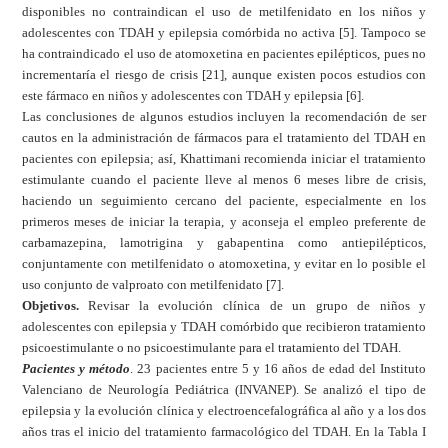
disponibles no contraindican el uso de metilfenidato en los niños y
adolescentes con TDAH y epilepsia comórbida no activa [5]. Tampoco se
ha contraindicado el uso de atomoxetina en pacientes epilépticos, pues no
incrementaría el riesgo de crisis [21], aunque existen pocos estudios con
este fármaco en niños y adolescentes con TDAH y epilepsia [6].
Las conclusiones de algunos estudios incluyen la recomendación de ser
cautos en la administración de fármacos para el tratamiento del TDAH en
pacientes con epilepsia; así, Khattimani recomienda iniciar el tratamiento
estimulante cuando el paciente lleve al menos 6 meses libre de crisis,
haciendo un seguimiento cercano del paciente, especialmente en los
primeros meses de iniciar la terapia, y aconseja el empleo preferente de
carbamazepina, lamotrigina y gabapentina como antiepilépticos,
conjuntamente con metilfenidato o atomoxetina, y evitar en lo posible el
uso conjunto de valproato con metilfenidato [7].
Objetivos.
Revisar la evolución clínica de un grupo de niños y
adolescentes con epilepsia y TDAH comórbido que recibieron tratamiento
psicoestimulante o no psicoestimulante para el tratamiento del TDAH.
Pacientes y método
. 23 pacientes entre 5 y 16 años de edad del Instituto
Valenciano de Neurología Pediátrica (INVANEP). Se analizó el tipo de
epilepsia y la evolución clínica y electroencefalográfica al año y a los dos
años tras el inicio del tratamiento farmacológico del TDAH. En la Tabla I