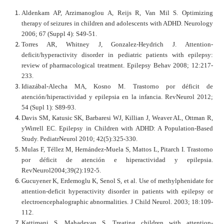
Aldenkam AP, Arzimanoglou A, Reijs R, Van Mil S. Optimizing
therapy of seizures in children and adolescents with ADHD. Neurology
2006; 67 (Suppl 4): S49-51.
Torres AR, Whitney J, Gonzalez-Heydrich J. Attention-
deficit/hyperactivity disorder in pediatric patients with epilepsy:
review of pharmacological treatment. Epilepsy Behav 2008; 12:217-
233.
Idiazábal-Alecha MA, Kosno M. Trastorno por déficit de
atención/hiperactividad y epilepsia en la infancia. RevNeurol 2012;
54 (Supl 1): S89-93.
Davis SM, Katusic SK, Barbaresi WJ, Killian J, Weaver AL, Ottman R,
yWirrell EC. Epilepsy in Children with ADHD: A Population-Based
Study. PediatrNeurol 2010; 42(5):325-330.
Mulas F, Téllez M, Hernández-Muela S, Mattos L, Pitarch I. Trastorno
por déficit de atención e hiperactividad y epilepsia.
RevNeurol2004;39(2):192-5.
Gucuyener K, Erdemoglu K, Senol S, et al. Use of methylphenidate for
attention-deficit hyperactivity disorder in patients with epilepsy or
electroencephalographic abnormalities. J Child Neurol. 2003; 18:109-
112.
Kattimani S, Mahadevan S. Treating children with attention-