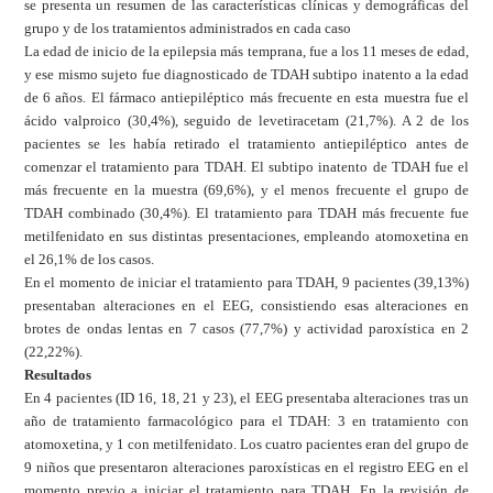
se presenta un resumen de las características clínicas y demográficas del
grupo y de los tratamientos administrados en cada caso
La edad de inicio de la epilepsia más temprana, fue a los 11 meses de edad,
y ese mismo sujeto fue diagnosticado de TDAH subtipo inatento a la edad
de 6 años. El fármaco antiepiléptico más frecuente en esta muestra fue el
ácido valproico (30,4%), seguido de levetiracetam (21,7%). A 2 de los
pacientes se les había retirado el tratamiento antiepiléptico antes de
comenzar el tratamiento para TDAH. El subtipo inatento de TDAH fue el
más frecuente en la muestra (69,6%), y el menos frecuente el grupo de
TDAH combinado (30,4%). El tratamiento para TDAH más frecuente fue
metilfenidato en sus distintas presentaciones, empleando atomoxetina en
el 26,1% de los casos.
En el momento de iniciar el tratamiento para TDAH, 9 pacientes (39,13%)
presentaban alteraciones en el EEG, consistiendo esas alteraciones en
brotes de ondas lentas en 7 casos (77,7%) y actividad paroxística en 2
(22,22%).
Resultados
En 4 pacientes (ID 16, 18, 21 y 23), el EEG presentaba alteraciones tras un
año de tratamiento farmacológico para el TDAH: 3 en tratamiento con
atomoxetina, y 1 con metilfenidato. Los cuatro pacientes eran del grupo de
9 niños que presentaron alteraciones paroxísticas en el registro EEG en el
momento previo a iniciar el tratamiento para TDAH. En la revisión de