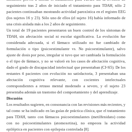
seguimiento tras 2 años de iniciado el tratamiento para TDAH, sólo 2
pacientes continuaban mostrando actividad paroxística en el registro EEG
(los sujetos 16 y 23). Sólo uno de ellos (el sujeto 16) había informado de
una crisis aislada más a los 2 años de seguimiento.
Un total de 19 pacientes presentaron un buen control de los síntomas de
TDAH, sin afectación social ni escolar significativa. La evolución fue
considerada adecuada, si el fármaco utilizado no fue cambiado de
formulación o tipo (psicoestimulante vs. No psicoestimulante), salvo
ajuste de dosis por peso, irregular si tuvo que ser cambiada la formulación
o el tipo de fármaco, y no se valoró en los casos de afectación cognitiva,
dado el grado de discapacidad intelectual que presentaban (CI<65). De los
restantes 4 pacientes con evolución no satisfactoria, 3 presentaban una
afectación cognitiva relevante, con cocientes intelectuales
correspondientes a retraso mental moderado a severo, y el sujeto 23
presentaba además un trastorno del comportamiento y del aprendizaje.
Discusión
Los resultados sugieren, en consonancia con las revisiones más recientes, y
tal como se ha indicado en las guías de práctica clínica, que el tratamiento
para TDAH, tanto con fármacos psicoestimulantes (metilfenidato) como
con no psicoestimulantes (atomoxetina), no empeora la actividad
epiléptica en pacientes con epilepsia controlada [8].