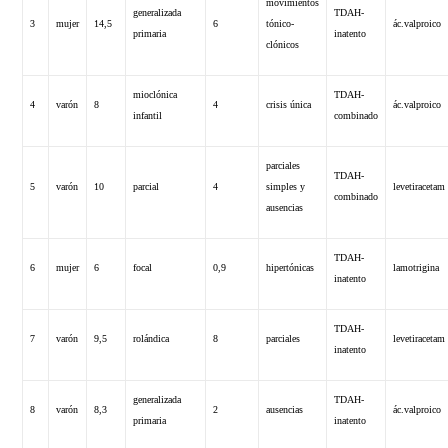
movimientos
generalizada
TDAH-
3
mujer
14,5
6
tónico-
ác.valproico
primaria
inatento
clónicos
mioclónica
TDAH-
4
varón
8
4
crisis única
ác.valproico
infantil
combinado
parciales
TDAH-
5
varón
10
parcial
4
simples y
levetiracetam
combinado
ausencias
TDAH-
6
mujer
6
focal
0,9
hipertónicas
lamotrigina
inatento
TDAH-
7
varón
9,5
rolándica
8
parciales
levetiracetam
inatento
generalizada
TDAH-
8
varón
8,3
2
ausencias
ác.valproico
primaria
inatento