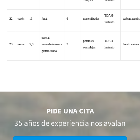
TDAH-
22
varón
13
focal
6
generalizadas
carbamacepin
inatento
parcial
parciales
TDAH-
23
mujer
5,9
secundariamente
3
levetiracetam
complejas
inatento
generalizada
PIDE UNA CITA
35 años de experiencia nos avalan