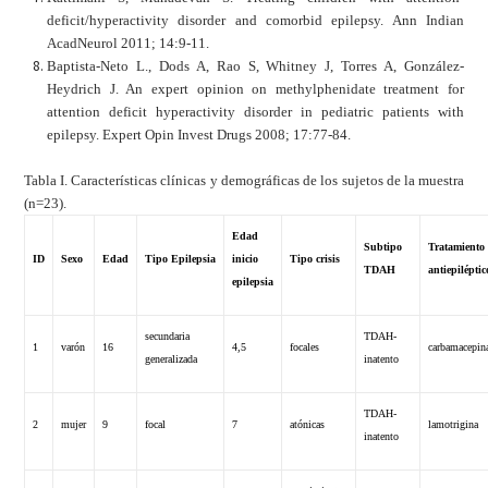
deficit/hyperactivity disorder and comorbid epilepsy. Ann Indian
AcadNeurol 2011; 14:9-11.
Baptista-Neto L., Dods A, Rao S, Whitney J, Torres A, González-
Heydrich J. An expert opinion on methylphenidate treatment for
attention deficit hyperactivity disorder in pediatric patients with
epilepsy. Expert Opin Invest Drugs 2008; 17:77-84.
Tabla I. Características clínicas y demográficas de los sujetos de la muestra
(n=23).
Edad
Subtipo
Tratamiento
ID
Sexo
Edad
Tipo Epilepsia
inicio
Tipo crisis
TDAH
antiepiléptic
epilepsia
secundaria
TDAH-
1
varón
16
4,5
focales
carbamacepin
generalizada
inatento
TDAH-
2
mujer
9
focal
7
atónicas
lamotrigina
inatento