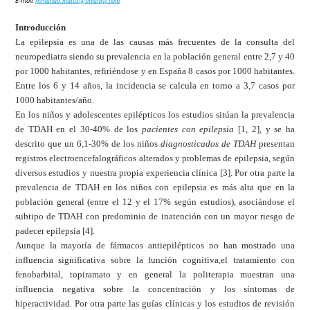
E-mail:
fernando.mulas@invanep.com
Introducción
La epilepsia es una de las causas más frecuentes de la consulta del
neuropediatra siendo su prevalencia en la población general entre 2,7 y 40
por 1000 habitantes, refiriéndose y en España 8 casos por 1000 habitantes.
Entre los 6 y 14 años, la incidencia se calcula en torno a 3,7 casos por
1000 habitantes/año.
En los niños y adolescentes epilépticos los estudios sitúan la prevalencia
de TDAH en el 30-40% de los
pacientes con epilepsia
[1, 2], y se ha
descrito que un 6,1-30% de los niños
diagnosticados de TDAH
presentan
registros electroencefalográficos alterados y problemas de epilepsia, según
diversos estudios y nuestra propia experiencia clínica [3]. Por otra parte la
prevalencia de TDAH en los niños con epilepsia es más alta que en la
población general (entre el 12 y el 17% según estudios), asociándose el
subtipo de TDAH con predominio de inatención con un mayor riesgo de
padecer epilepsia [4].
Aunque la mayoría de fármacos antiepilépticos no han mostrado una
influencia significativa sobre la función cognitiva,el tratamiento con
fenobarbital, topiramato y en general la politerapia muestran una
influencia negativa sobre la concentración y los síntomas de
hiperactividad. Por otra parte las guías clínicas y los estudios de revisión