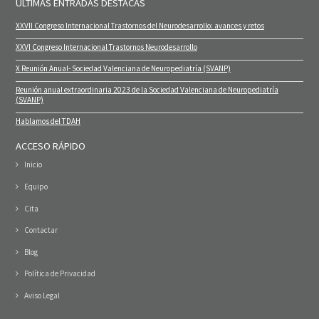
ÚLTIMAS ENTRADAS DESTACAS
XXVII Congreso Internacional Trastornos del Neurodesarrollo: avances y retos
XXVI Congreso Internacional Trastornos Neurodesarrollo
X Reunión Anual- Sociedad Valenciana de Neuropediatría (SVANP)
Reunión anual extraordinaria 2023 de la Sociedad Valenciana de Neuropediatría
(SVANP)
Hablamos del TDAH
ACCESO RÁPIDO
Inicio
Equipo
Cita
Contactar
Blog
Política de Privacidad
Aviso Legal