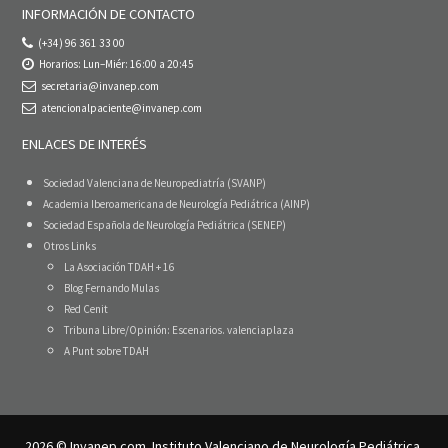
INFORMACIÓN DE CONTACTO
(+34) 96 361 33 00
Horarios: Lun–Miér: 16:00 a 20:45
secretaria@invanep.com
atencionalpaciente@invanep.com
ENLACES DE INTERÉS
Sociedad Valenciana de Neuropediatría (SVANP)
Academia Iberoamericana de Neurología Pediátrica (AINP)
Sociedad Española de Neurología Pediátrica (SENEP)
Otros Links
La Asociación TDAH + 16
Blog Fernando Mulas
Red Cenit
Tribuna Libre/Opinión: Escenarios. valenciaplaza
A Punt sobre TDAH
2026 © Invanep.com. Instituto Valenciano de Neurología Pediátrica.