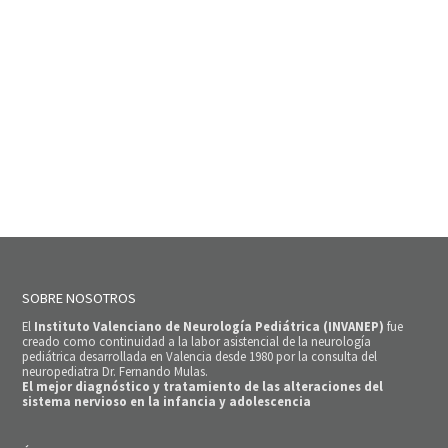
SOBRE NOSOTROS
El
Instituto Valenciano de Neurología Pediátrica (INVANEP)
fue
creado como continuidad a la labor asistencial de la neurología
pediátrica desarrollada en Valencia desde 1980 por la consulta del
neuropediatra Dr. Fernando Mulas.
El mejor diagnóstico y tratamiento de las alteraciones del
sistema nervioso en la infancia y adolescencia