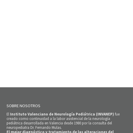
SOBRE NOSOTROS
El
Instituto Valenciano de Neurología Pediátrica (INVANEP)
fue
creado como continuidad a la labor asistencial de la neurología
pediátrica desarrollada en Valencia desde 1980 por la consulta del
neuropediatra Dr. Fernando Mulas.
El mejor diagnóstico y tratamiento de las alteraciones del