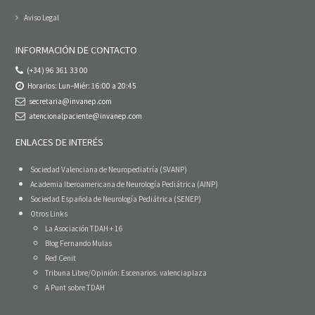
Aviso Legal
INFORMACIÓN DE CONTACTO
(+34) 96 361 33 00
Horarios: Lun–Miér: 16:00 a 20:45
secretaria@invanep.com
atencionalpaciente@invanep.com
ENLACES DE INTERÉS
Sociedad Valenciana de Neuropediatría (SVANP)
Academia Iberoamericana de Neurología Pediátrica (AINP)
Sociedad Española de Neurología Pediátrica (SENEP)
Otros Links
La Asociación TDAH + 16
Blog Fernando Mulas
Red Cenit
Tribuna Libre/Opinión: Escenarios. valenciaplaza
A Punt sobre TDAH