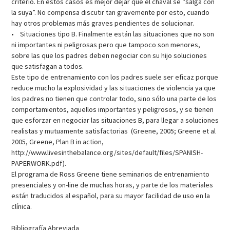
criterio. En estos casos es mejor dejar que el chaval se “salga con
la suya”. No compensa discutir tan gravemente por esto, cuando
hay otros problemas más graves pendientes de solucionar.
• Situaciones tipo B. Finalmente están las situaciones que no son
ni importantes ni peligrosas pero que tampoco son menores,
sobre las que los padres deben negociar con su hijo soluciones
que satisfagan a todos.
Este tipo de entrenamiento con los padres suele ser eficaz porque
reduce mucho la explosividad y las situaciones de violencia ya que
los padres no tienen que controlar todo, sino sólo una parte de los
comportamientos, aquellos importantes y peligrosos, y se tienen
que esforzar en negociar las situaciones B, para llegar a soluciones
realistas y mutuamente satisfactorias (Greene, 2005; Greene et al
2005, Greene, Plan B in action,
http://www.livesinthebalance.org/sites/default/files/SPANISH-
PAPERWORK.pdf).
El programa de Ross Greene tiene seminarios de entrenamiento
presenciales y on-line de muchas horas, y parte de los materiales
están traducidos al español, para su mayor facilidad de uso en la
clínica.
Bibliografía Abreviada