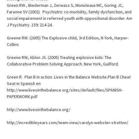
Green RW , Biederman J, Zerwass S, Monuteaux MC, Goring JC,
Faraone SV (2002). Psychiatric co-morbility, family dysfunction, and
social impairement in referred youth with oppositional disorder. Am
J Psychiatry. 159: 214-24.
Greene RW. (2005) The Explosive child, 3rd Edition, N York, Harper-
Collins
Greene RW, Ablon JS. (2005) Treating explosive kids: The
Collaborative Problem Solving Approach. New York, Guilford.
Green R . Plan B in action. Lives in the Balance Website.Plan B Cheat
Seat in Spanish en
http://www.livesinthebalance.org/sites/default/files/SPANISH-
PAPERWORK.pdf
http://www.livesinthebalance.org/
http://incredibleyears.com/team-view/carolyn-webster-stratton/