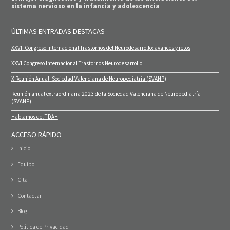
sistema nervioso en la infancia y adolescencia
ÚLTIMAS ENTRADAS DESTACAS
XXVII Congreso Internacional Trastornos del Neurodesarrollo: avances y retos
XXVI Congreso Internacional Trastornos Neurodesarrollo
X Reunión Anual- Sociedad Valenciana de Neuropediatría (SVANP)
Reunión anual extraordinaria 2023 de la Sociedad Valenciana de Neuropediatría
(SVANP)
Hablamos del TDAH
ACCESO RÁPIDO
Inicio
Equipo
Cita
Contactar
Blog
Política de Privacidad