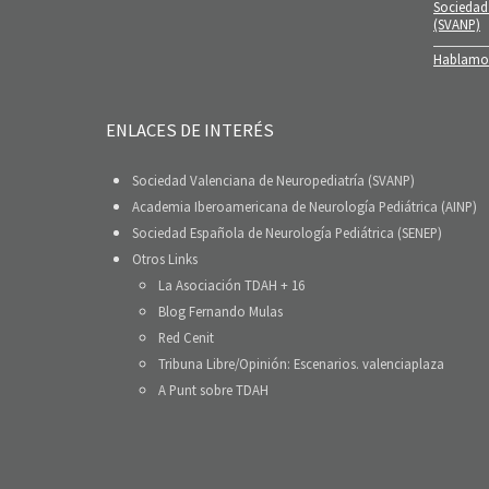
Sociedad
(SVANP)
Hablamos
ENLACES DE INTERÉS
Sociedad Valenciana de Neuropediatría (SVANP)
Academia Iberoamericana de Neurología Pediátrica (AINP)
Sociedad Española de Neurología Pediátrica (SENEP)
Otros Links
La Asociación TDAH + 16
Blog Fernando Mulas
Red Cenit
Tribuna Libre/Opinión: Escenarios. valenciaplaza
A Punt sobre TDAH