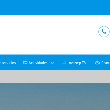
 servicios
Actividades
Invanep TV
Cont