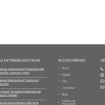
AS ENTRADAS DESTACAS
ACCESO RÁPIDO
IN
Inicio
greso Internacional Trastornos del
rrollo: avances y retos
Equipo
greso Internacional Trastornos
Cita
arrollo
Contactar
n Anual- Sociedad Valenciana de
Blog
iatría (SVANP)
Política de
nual extraordinaria 2023 de la
Privacidad