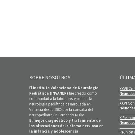
SOBRE NOSOTROS
ÚLTIM
El
Instituto Valenciano de Neurología
XXVII Con
Pediátrica (INVANEP)
fue creado como
Neurodesa
continuidad a la labor asistencial de la
XXVI Con
neurología pediátrica desarrollada en
Neurodes
Valencia desde 1980 por la consulta del
neuropediatra Dr. Fernando Mulas.
X Reunió
El mejor diagnóstico y tratamiento de
Neuroped
las alteraciones del sistema nervioso en
la infancia y adolescencia
Reunión a