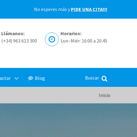
No esperes más y
PIDE UNA CITA!!!
Llámanos:
Horarios:
(+34) 963 613 300
Lun–Miér: 16:00 a 20:45
actar
Blog
Inicio