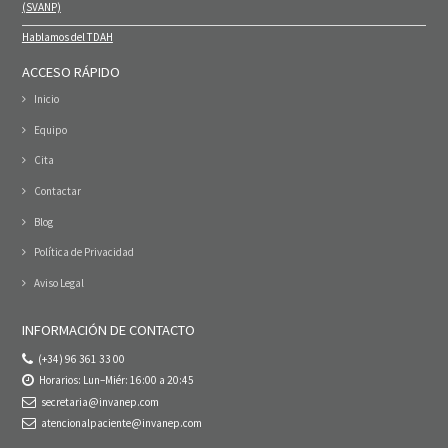
(SVANP)
Hablamos del TDAH
ACCESO RÁPIDO
Inicio
Equipo
Cita
Contactar
Blog
Política de Privacidad
Aviso Legal
INFORMACIÓN DE CONTACTO
(+34) 96 361 33 00
Horarios: Lun–Miér: 16:00 a 20:45
secretaria@invanep.com
atencionalpaciente@invanep.com