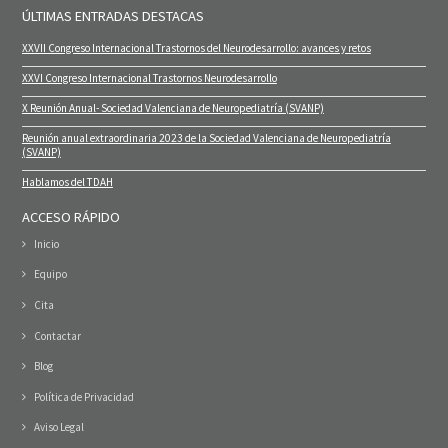
ÚLTIMAS ENTRADAS DESTACAS
XXVII Congreso Internacional Trastornos del Neurodesarrollo: avances y retos
XXVI Congreso Internacional Trastornos Neurodesarrollo
X Reunión Anual- Sociedad Valenciana de Neuropediatría (SVANP)
Reunión anual extraordinaria 2023 de la Sociedad Valenciana de Neuropediatría
(SVANP)
Hablamos del TDAH
ACCESO RÁPIDO
Inicio
Equipo
Cita
Contactar
Blog
Política de Privacidad
Aviso Legal