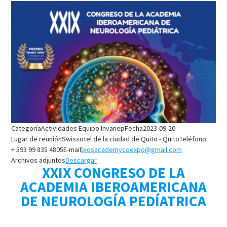
Categoría
Actividades Equipo Invanep
Fecha
2023-09-20
Lugar de reunión
Swissotel de la ciudad de Quito - Quito
Teléfono
+ 593 99 835 4805
E-mail
biosacademycoexpo@gmail.com
Archivos adjuntos
Descargar
XXIX CONGRESO DE LA
ACADEMIA IBEROAMERICANA
DE NEUROLOGÍA PEDÍATRICA