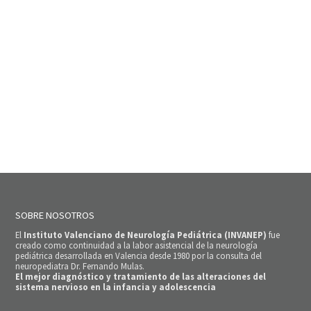
SOBRE NOSOTROS
El
Instituto Valenciano de Neurología Pediátrica (INVANEP)
fue
creado como continuidad a la labor asistencial de la neurología
pediátrica desarrollada en Valencia desde 1980 por la consulta del
neuropediatra Dr. Fernando Mulas.
El mejor diagnóstico y tratamiento de las alteraciones del
sistema nervioso en la infancia y adolescencia