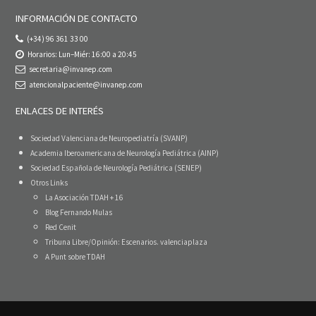
INFORMACIÓN DE CONTACTO
(+34) 96 361 33 00
Horarios: Lun–Miér: 16:00 a 20:45
secretaria@invanep.com
atencionalpaciente@invanep.com
ENLACES DE INTERÉS
Sociedad Valenciana de Neuropediatría (SVANP)
Academia Iberoamericana de Neurología Pediátrica (AINP)
Sociedad Española de Neurología Pediátrica (SENEP)
Otros Links
La Asociación TDAH + 16
Blog Fernando Mulas
Red Cenit
Tribuna Libre/Opinión: Escenarios. valenciaplaza
A Punt sobre TDAH