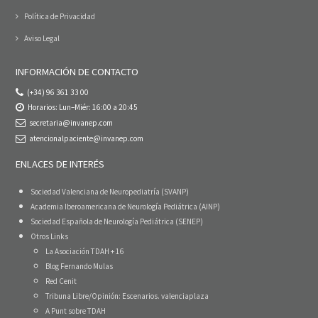
Política de Privacidad
Aviso Legal
INFORMACIÓN DE CONTACTO
(+34) 96 361 33 00
Horarios: Lun–Miér: 16:00 a 20:45
secretaria@invanep.com
atencionalpaciente@invanep.com
ENLACES DE INTERÉS
Sociedad Valenciana de Neuropediatría (SVANP)
Academia Iberoamericana de Neurología Pediátrica (AINP)
Sociedad Española de Neurología Pediátrica (SENEP)
Otros Links
La Asociación TDAH + 16
Blog Fernando Mulas
Red Cenit
Tribuna Libre/Opinión: Escenarios. valenciaplaza
A Punt sobre TDAH