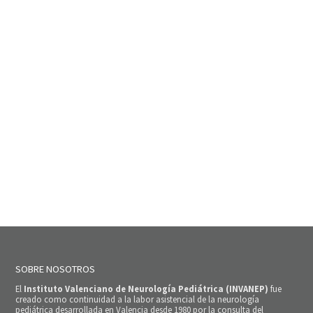
SOBRE NOSOTROS
El
Instituto Valenciano de Neurología Pediátrica (INVANEP)
fue
creado como continuidad a la labor asistencial de la neurología
pediátrica desarrollada en Valencia desde 1980 por la consulta del