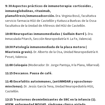
9: 30 Aspectos prácticos de inmunoterapia: corticoides ,
inmunoglobulinas, rituximab,
plamaféresis/inmunoadsorción.
Dra. Virginia Bosó, facultativa
servicio farmacia HGU de Castellón y Katiusca Buelvas de la Ossa
facultativa de la Unidad de Aféresis del HGU de Castellón.
10:00 Neuropatias inmunomediadas ( Guillain-Barré ).
Dra.
Inmaculada Pitarch, Sección Neuropediatría H. La Fe, Valencia).
10:30 Patología inmunomediada de la placa motora (
Miastenia gravis).
Dr. Alberto de la Osa, Unidad Neuropediatría H.
Peset, Valencia.
11:00 Coloquio
(Moderador: Dr. Jorge Pantoja, H la Plana, Villarreal).
11:15 Descanso. Pausa de café.
11:45 Encefalitis autoinmunes, (antiNMDAR y opsoclonus-
mioclonus).
Dr. Jesús García Tena, Unidad Neuropediatría HGU,
Castellón.
12:15 Trastornos desmielinizantes de SNC en la infancia (1).
ADEM, enfermedad MOGAD, síndrome clinico aislado,