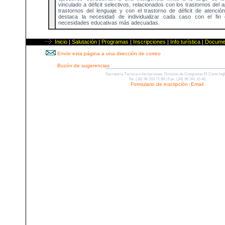
vinculado a déficit selectivos, relacionados con los trastornos del 
trastornos del lenguaje y con el trastorno de déficit de atención
destaca la necesidad de individualizar cada caso con el fin 
necesidades educativas más adecuadas.
Inicio
|
Salutación
|
Programas
|
Inscripciones
|
Info turística
|
Docume
Envíe esta página a una dirección de correo
Buzón de sugerencias
Sacretaría Técnica e Incripciones: División de Congresos El Corte Ing
Tel. (34) 96 310 71 89 | Fax. (34) 96 341 10 46
Formulario de inscripción
Email
|