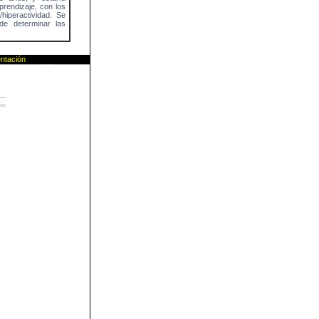
aprendizaje, con los
/hiperactividad. Se
de determinar las
ntación
lés