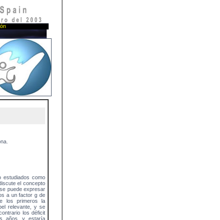
ión
ona.
o estudiados como
discute el concepto
os se puede expresar
os a un factor g de
re los primeros la
el relevante, y se
ontrario los déficit
os años, y estaría