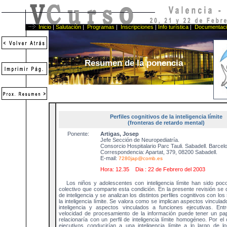
Inicio
|
Salutación
|
Programas
|
Inscripciones
|
Info turística
|
Documentac
Resumen de la ponencia
Perfiles cognitivos de la inteligencia límite
(fronteras de retardo mental)
Ponente:
Artigas, Josep
Jefe Sección de Neuropediatría.
Consorcio Hospitalario Parc Tauli. Sabadell. Barcel
Correspondencia: Apartat, 379, 08200 Sabadell.
E-mail:
7280jap@comb.es
Hora: 12.35 Dia : 22 de Febrero del 2003
Los niños y adolescentes con inteligencia límite han sido poc
colectivo que comparte esta condición. En la presente revisión se 
de inteligencia y se analizan los distintos perfiles cognitivos con l
la inteligencia límite. Se valora como se implican aspectos vinculad
inteligencia y aspectos vinculados a funciones ejecutivas. Ent
velocidad de procesamiento de la información puede tener un pap
relacionaría con un perfil de inteligencia límite homogéneo. Por el c
ejecutivos conducirían a una inteligencia límite a lo largo de l