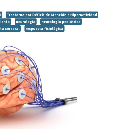
H
Trastorno por Déficit de Atención e Hiperactividad
miento
neurología
neurología pediátrica
ta cerebral
respuesta fisiológica