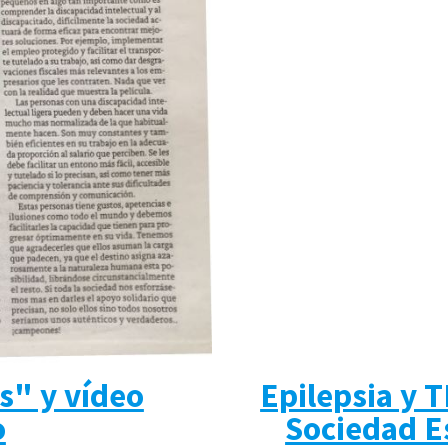
s" y vídeo
Epilepsia y 
o
Sociedad E