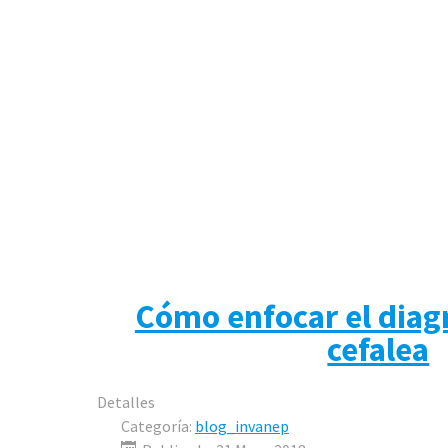
Cómo enfocar el diagn
cefalea
Detalles
Categoría:
blog_invanep