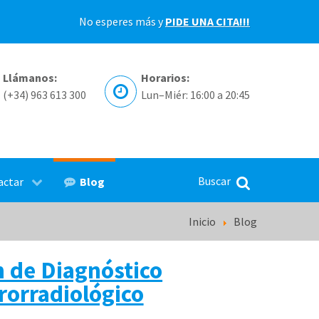
No esperes más y
PIDE UNA CITA!!!
Llámanos:
Horarios:
(+34) 963 613 300
Lun–Miér: 16:00 a 20:45
Blog
actar
Inicio
Blog
n de Diagnóstico
orradiológico