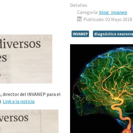
Detalles
Categoría:
blog_invanep
Publicado: 02 Mayo 2018
INVANEP
diagnóstico neurorr
s, director del INVANEP para el
).
Link a la noticia