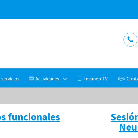
 servicios
Actividades
Invanep TV
Cont
s funcionales
Sesió
Neur