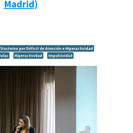
Madrid)
Trastorno por Déficit de Atención e Hiperactividad
Mulas
Hiperactividad
Impulsividad