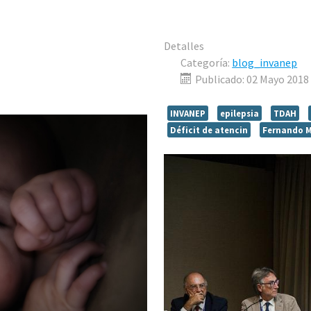
Detalles
Categoría:
blog_invanep
Publicado: 02 Mayo 2018
INVANEP
epilepsia
TDAH
Déficit de atencin
Fernando 