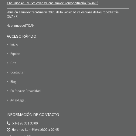
X Reunión Anual- Sociedad Valenciana de Neuropediatría (SVANP)
Reunión anual extraordinaria 2023 de la Sociedad Valenciana de Neuropediatría
(SVANP)
Hablamos del TDAH
ACCESO RÁPIDO
Inicio
Equipo
Cita
Contactar
Blog
Política de Privacidad
Aviso Legal
INFORMACIÓN DE CONTACTO
(+34) 96 361 33 00
Horarios: Lun–Miér: 16:00 a 20:45