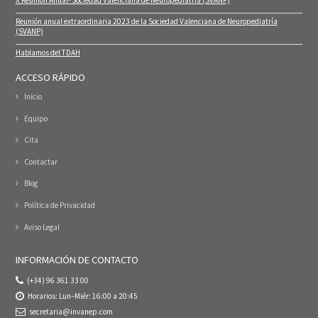
X Reunión Anual- Sociedad Valenciana de Neuropediatría (SVANP)
Reunión anual extraordinaria 2023 de la Sociedad Valenciana de Neuropediatría
(SVANP)
Hablamos del TDAH
ACCESO RÁPIDO
Inicio
Equipo
Cita
Contactar
Blog
Política de Privacidad
Aviso Legal
INFORMACIÓN DE CONTACTO
(+34) 96 361 33 00
Horarios: Lun–Miér: 16:00 a 20:45
secretaria@invanep.com