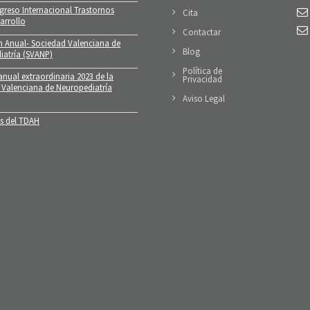
greso Internacional Trastornos
Cita
arrollo
Contactar
n Anual- Sociedad Valenciana de
Blog
iatría (SVANP)
Política de
nual extraordinaria 2023 de la
Privacidad
 Valenciana de Neuropediatría
Aviso Legal
 del TDAH