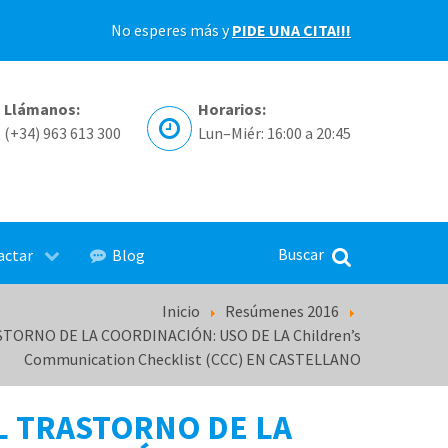
No esperes más y
PIDE UNA CITA!!!
Llámanos:
Horarios:
(+34) 963 613 300
Lun–Miér: 16:00 a 20:45
actar
Blog
Inicio
Resúmenes 2016
ORNO DE LA COORDINACIÓN: USO DE LA Children’s
Communication Checklist (CCC) EN CASTELLANO
L TRASTORNO DE LA