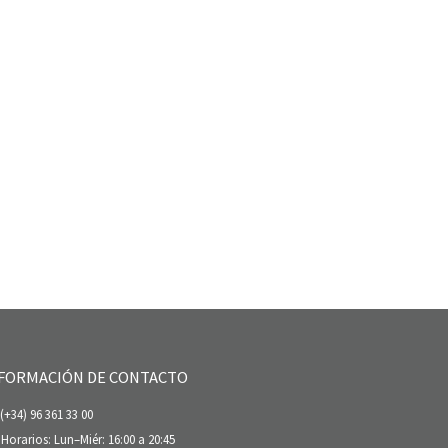
FORMACIÓN DE CONTACTO
(+34) 96 361 33 00
Horarios: Lun–Miér: 16:00 a 20:45