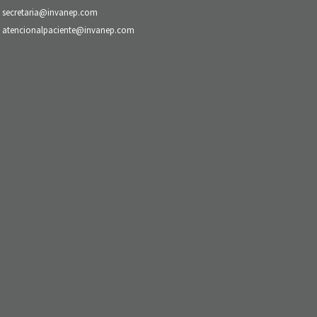
secretaria@invanep.com
atencionalpaciente@invanep.com