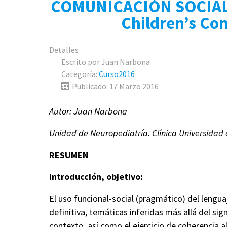
COMUNICACIÓN SOCIAL
Children’s Co
Detalles
Escrito por
Juan Narbona
Categoría:
Curso2016
Publicado: 17 Marzo 2016
Autor: Juan Narbona
Unidad de
Neuropediatría
. Clínica Universida
RESUMEN
Introducción, objetivo:
El uso funcional-social (pragmático) del lengua
definitiva, temáticas inferidas más allá del sig
contexto, así como el ejercicio de coherencia a