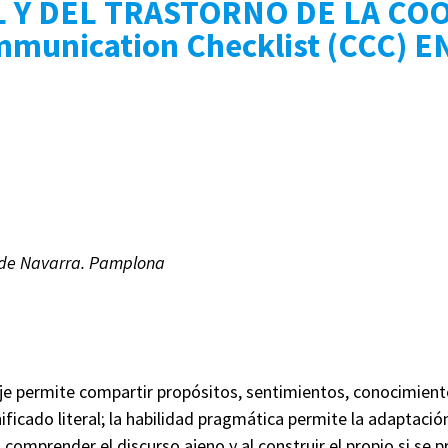
 Y DEL TRASTORNO DE LA COO
mmunication Checklist (CCC)
d de Navarra. Pamplona
je permite compartir propósitos, sentimientos, conocimientos
nificado literal; la habilidad pragmática permite la adaptació
l comprender el discurso ajeno y al construir el propio si se