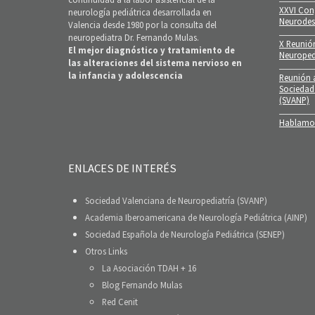
XXVI Con
neurología pediátrica desarrollada en
Neurodes
Valencia desde 1980 por la consulta del
neuropediatra Dr. Fernando Mulas.
X Reunió
El mejor diagnóstico y tratamiento de
Neuroped
las alteraciones del sistema nervioso en
la infancia y adolescencia
Reunión a
Sociedad
(SVANP)
Hablamos
ENLACES DE INTERÉS
Sociedad Valenciana de Neuropediatría (SVANP)
Academia Iberoamericana de Neurología Pediátrica (AINP)
Sociedad Española de Neurología Pediátrica (SENEP)
Otros Links
La Asociación TDAH + 16
Blog Fernando Mulas
Red Cenit