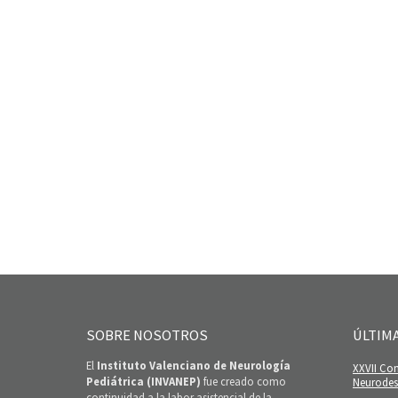
SOBRE NOSOTROS
ÚLTIM
El
Instituto Valenciano de Neurología
XXVII Con
Pediátrica (INVANEP)
fue creado como
Neurodesa
continuidad a la labor asistencial de la