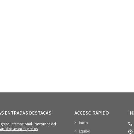
AS ENTRADAS DESTACAS
ACCESO RÁPIDO
IN
Inicio
greso Internacional Trastornos del
rrollo: avances y retos
Equipo