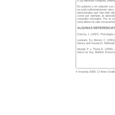
y (d) Atención conjunta, enten
En autismo y en relación con
no está suficientemente claro
atencionales que han sido abo
como por ejemplo, la atenció
controles normales. Por el co
está última ha sido escasamen
ALGUNAS REFERENCIAS
García, J. (1997). Psicología d
Leekam, S y Moore, C. (2001)
theory and research. Mahwah,
Mundy P. y Thorp D. (2005). A
futuro es hoy. Madrid: Imsers
© Invanep 2008. C/ Artes Gráfic