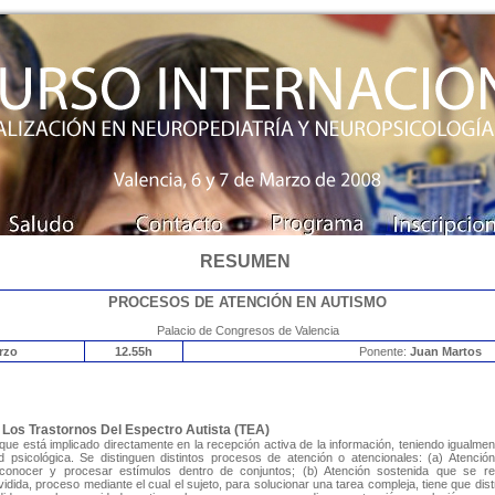
RESUMEN
PROCESOS DE ATENCIÓN EN AUTISMO
Palacio de Congresos de Valencia
rzo
12.55
h
Ponente:
Juan Martos
Los Trastornos Del Espectro Autista (TEA)
ue está implicado directamente en la recepción activa de la información, teniendo igualm
ad psicológica. Se distinguen distintos procesos de atención o atencionales: (a) Atenció
econocer y procesar estímulos dentro de conjuntos; (b) Atención sostenida que se r
vidida, proceso mediante el cual el sujeto, para solucionar una tarea compleja, tiene que dist