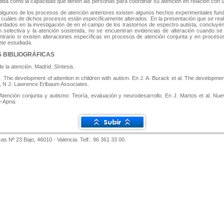
dida como la capacidad que tienen las personas para coordinar su atención en relación con un
 algunos de los procesos de atención anteriores existen algunos hechos experimentales fu
, cuáles de dichos procesos están específicamente alterados. En la presentación que se rea
rdados en la investigación de en el campo de los trastornos de espectro autista, concluyé
n selectiva y la atención sostenida, no se encuentran evidencias de alteración cuando s
ntrario si existen alteraciones específicas en procesos de atención conjunta y en proceso
te estudiada.
 BIBLIOGRÁFICAS
e la atención. Madrid: Síntesis.
. The development of attention
in children with autism. En J. A. Burack et al. The developme
 N J: Lawrence Erlbaum Associates.
tención conjunta y autismo: Teoría, evaluación y neurodesarrollo. En J. Martos et al. Nue
o-Apna.
as Nº 23 Bajo, 46010 - Valencia. Telf.: 96 361 33 00.