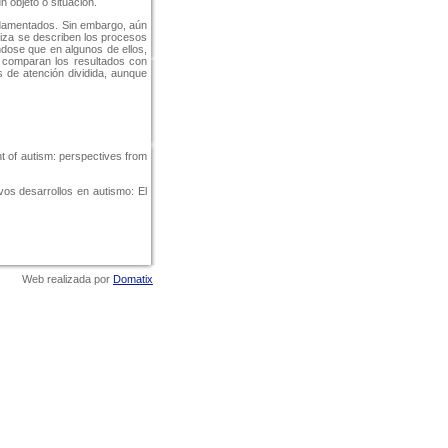
 objeto o situación.
ndamentados. Sin embargo, aún
liza se describen los procesos
ndose que en algunos de ellos,
e comparan los resultados con
s de atención dividida, aunque
nt of autism: perspectives from
vos desarrollos en autismo: El
Web realizada por
Domatix