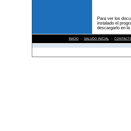
Para ver los doc
instalado el prog
descargarlo en l
INICIO
::
SALUDO INICIAL
::
CONTACT