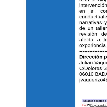
intervenció
en el con
conductual
narrativas 
de un taller
revisión d
afecta a 
experiencia 
----------------
Dirección 
Julián Vaqu
C/Dolores S
06010 BAD
jvaquerizo
Enlaces directos a
Ir a:
Programa día