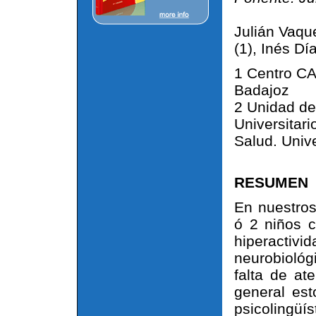
Julián Vaque
(1), Inés Dí
1 Centro CA
Badajoz
2 Unidad de 
Universitar
Salud. Univ
RESUMEN
En nuestros
ó 2 niños c
hiperacti
neurobiológ
falta de at
general est
psicolingü