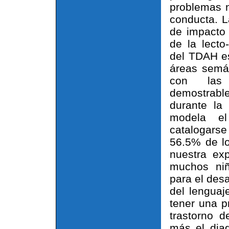
problemas 
conducta. L
de impacto 
de la lecto
del TDAH es
áreas semá
con las 
demostrabl
durante la
modela el
catalogarse 
56.5% de l
nuestra ex
muchos niñ
para el desa
del lenguaj
tener una p
trastorno d
más el diag