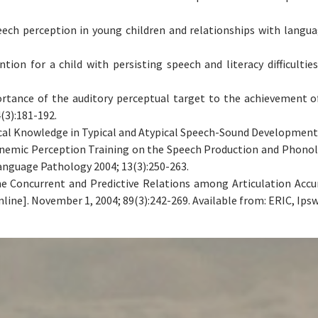
ch perception in young children and relationships with language
on for a child with persisting speech and literacy difficultie
rtance of the auditory perceptual target to the achievement o
3):181-192.
 Knowledge in Typical and Atypical Speech-Sound Development. T
nemic Perception Training on the Speech Production and Phonolo
anguage Pathology 2004; 13(3):250-263.
he Concurrent and Predictive Relations among Articulation Acc
line]. November 1, 2004; 89(3):242-269. Available from: ERIC, Ips