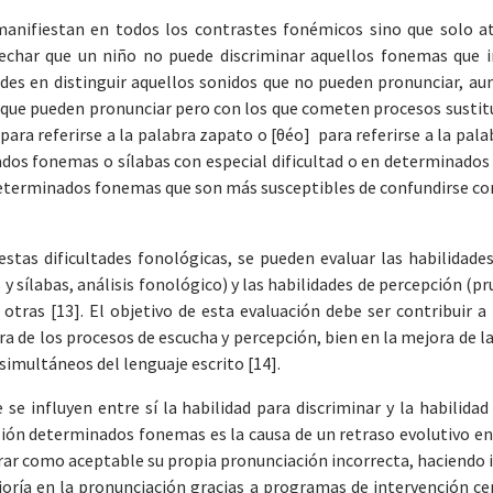
manifiestan en todos los contrastes fonémicos sino que solo at
echar que un niño no puede discriminar aquellos fonemas que i
ades en distinguir aquellos sonidos que no pueden pronunciar, 
ue pueden pronunciar pero con los que cometen procesos sustitut
ra referirse a la palabra zapato o [θéo] para referirse a la palab
os fonemas o sílabas con especial dificultad o en determinados 
 determinados fonemas que son más susceptibles de confundirse co
 estas dificultades fonológicas, se pueden evaluar las habilidade
y sílabas, análisis fonológico) y las habilidades de percepción (p
 otras [13]. El objetivo de esta evaluación debe ser contribuir 
a de los procesos de escucha y percepción, bien en la mejora de las 
simultáneos del lenguaje escrito [14].
 se influyen entre sí la habilidad para discriminar y la habilida
ión determinados fonemas es la causa de un retraso evolutivo en
erar como aceptable su propia pronunciación incorrecta, haciendo 
joría en la pronunciación gracias a programas de intervención ce