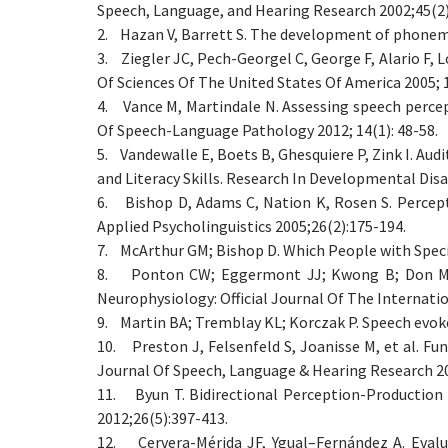
Speech, Language, and Hearing Research 2002;45(2
2. Hazan V, Barrett S. The development of phonemic
3. Ziegler JC, Pech-Georgel C, George F, Alario F,
Of Sciences Of The United States Of America 2005; 
4. Vance M, Martindale N. Assessing speech percept
Of Speech-Language Pathology 2012; 14(1): 48-58.
5. Vandewalle E, Boets B, Ghesquiere P, Zink I. Au
and Literacy Skills. Research In Developmental Disab
6. Bishop D, Adams C, Nation K, Rosen S. Percepti
Applied Psycholinguistics 2005;26(2):175-194.
7. McArthur GM; Bishop D. Which People with Speci
8. Ponton CW; Eggermont JJ; Kwong B; Don M. Ma
Neurophysiology: Official Journal Of The Internatio
9. Martin BA; Tremblay KL; Korczak P. Speech evoked
10. Preston J, Felsenfeld S, Joanisse M, et al. Fu
Journal Of Speech, Language & Hearing Research 20
11. Byun T. Bidirectional Perception-Production 
2012;26(5):397-413.
12. Cervera-Mérida JF, Ygual–Fernández A. Evalua