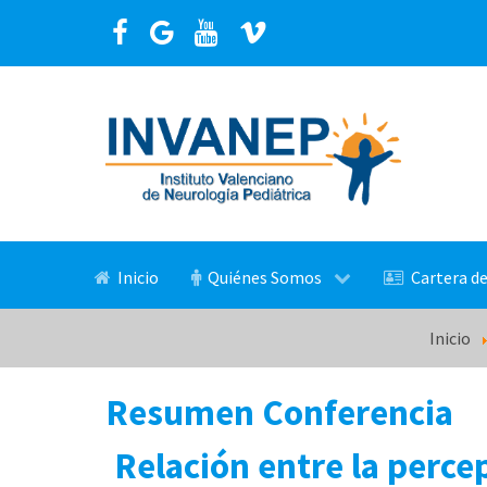
Inicio
Quiénes Somos
Cartera de
Inicio
Resumen Conferencia
Relación entre la perce