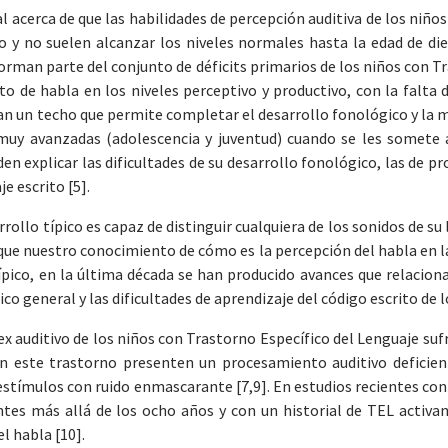
l acerca de que las habilidades de percepción auditiva de los niño
co y no suelen alcanzar los niveles normales hasta la edad de die
orman parte del conjunto de déficits primarios de los niños con T
 de habla en los niveles perceptivo y productivo, con la falta d
n un techo que permite completar el desarrollo fonológico y la m
 muy avanzadas (adolescencia y juventud) cuando se les somete
en explicar las dificultades de su desarrollo fonológico, las de p
e escrito [5].
rrollo típico es capaz de distinguir cualquiera de los sonidos de 
unque nuestro conocimiento de cómo es la percepción del habla en l
ico, en la última década se han producido avances que relaciona
co general y las dificultades de aprendizaje del código escrito de l
x auditivo de los niños con Trastorno Específico del Lenguaje su
con este trastorno presenten un procesamiento auditivo deficie
e estímulos con ruido enmascarante [7,9]. En estudios recientes 
tentes más allá de los ocho años y con un historial de TEL acti
l habla [10].