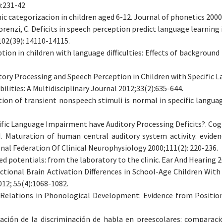
):231-42
 categorizacion in children aged 6-12. Journal of phonetics 2000;
 Lorenzi, C. Deficits in speech perception predict language learn
102(39): 14110-14115.
ion in children with language difficulties: Effects of background
ditory Processing and Speech Perception in Children with Specifi
ilities: A Multidisciplinary Journal 2012;33(2):635-644.
on of transient nonspeech stimuli is normal in specific langua
fic Language Impairment have Auditory Processing Deficits?. Cogn
turation of human central auditory system activity: evidence
nal Federation Of Clinical Neurophysiology 2000;111(2): 220-236.
 potentials: from the laboratory to the clinic. Ear And Hearing 2
nctional Brain Activation Differences in School-Age Children Wit
12; 55(4):1068-1082.
Relations in Phonological Development: Evidence from Positional
ción de la discriminación de habla en preescolares: comparaci