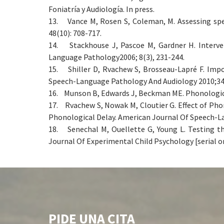
Foniatría y Audiología. In press.
13. Vance M, Rosen S, Coleman, M. Assessing spee
48(10): 708-717.
14. Stackhouse J, Pascoe M, Gardner H. Interventi
Language Pathology2006; 8(3), 231-244.
15. Shiller D, Rvachew S, Brosseau-Lapré F. Impo
Speech-Language Pathology And Audiology 2010;34(
16. Munson B, Edwards J, Beckman ME. Phonological
17. Rvachew S, Nowak M, Cloutier G. Effect of Pho
Phonological Delay. American Journal Of Speech-L
18. Senechal M, Ouellette G, Young L. Testing t
Journal Of Experimental Child Psychology [serial on
PIDE UNA CITA