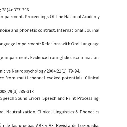
 28(4): 377-396.
ing impairment. Proceedings Of The National Academy
 noise and phonetic contrast. International Journal
c Language Impairment: Relations with Oral Language
ge impairment: Evidence from glide discrimination.
itive Neuropsychology 2004;21(1): 79-94.
 from multi-channel evoked potentials. Clinical
008;29(3):285-313.
h Speech Sound Errors: Speech and Print Processing.
 Neutralization. Clinical Linguistics & Phonetics
ón de las pruebas ABX y AX. Revista de Logopedia,