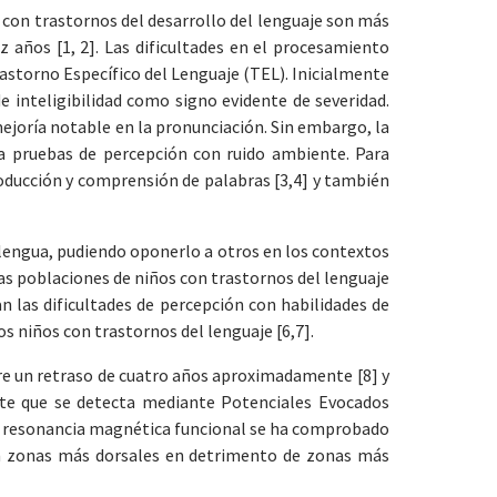
s con trastornos del desarrollo del lenguaje son más
z años [1, 2]. Las dificultades en el procesamiento
rastorno Específico del Lenguaje (TEL). Inicialmente
e inteligibilidad como signo evidente de severidad.
ejoría notable en la pronunciación. Sin embargo, la
 a pruebas de percepción con ruido ambiente. Para
roducción y comprensión de palabras [3,4] y también
su lengua, pudiendo oponerlo a otros en los contextos
as poblaciones de niños con trastornos del lenguaje
n las dificultades de percepción con habilidades de
os niños con trastornos del lenguaje [6,7].
fre un retraso de cuatro años aproximadamente [8] y
nte que se detecta mediante Potenciales Evocados
con resonancia magnética funcional se ha comprobado
van zonas más dorsales en detrimento de zonas más