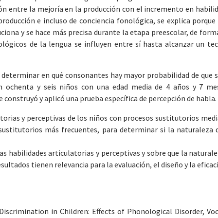
 entre la mejoría en la producción con el incremento en habilid
producción e incluso de conciencia fonológica, se explica porqu
iona y se hace más precisa durante la etapa preescolar, de forma
ógicos de la lengua se influyen entre sí hasta alcanzar un tec
s determinar en qué consonantes hay mayor probabilidad de que se
aron ochenta y seis niños con una edad media de 4 años y 7 mes
se construyó y aplicó una prueba específica de percepción de habla.
latorias y perceptivas de los niños con procesos sustitutorios me
 sustitutorios más frecuentes, para determinar si la naturaleza
as habilidades articulatorias y perceptivas y sobre que la natur
resultados tienen relevancia para la evaluación, el diseño y la efic
scrimination in Children: Effects of Phonological Disorder, Voca