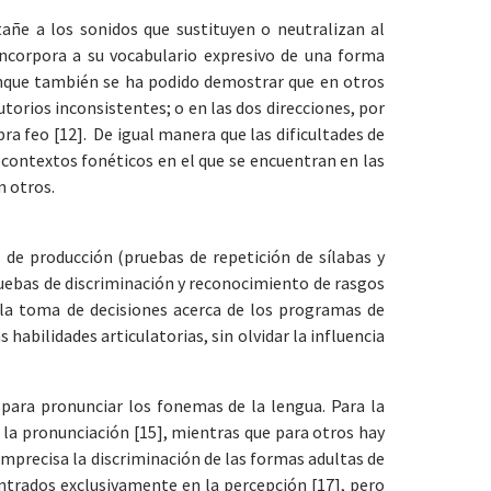
añe a los sonidos que sustituyen o neutralizan al
ncorpora a su vocabulario expresivo de una forma
aunque también se ha podido demostrar que en otros
orios inconsistentes; o en las dos direcciones, por
ra feo [12]. De igual manera que las dificultades de
contextos fonéticos en el que se encuentran en las
n otros.
s de producción (pruebas de repetición de sílabas y
ruebas de discriminación y reconocimiento de rasgos
a la toma de decisiones acerca de los programas de
habilidades articulatorias, sin olvidar la influencia
d para pronunciar los fonemas de la lengua. Para la
 la pronunciación [15], mientras que para otros hay
imprecisa la discriminación de las formas adultas de
ntrados exclusivamente en la percepción [17], pero