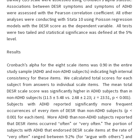
Associations between DESR symptoms and symptoms of ADHD
were assessed with the Pearson correlation coefficient. All other
analyses were conducting with Stata 10 using Poisson regression
models with the DESR score as the dependent variable. All tests
were two tailed and statistical significance was defined at the 5%
level.
Results
Cronbach’s alpha for the eight scale items was 0.90 in the entire
study sample (ADHD and non-ADHD subjects) indicating high internal
consistency for these items. We calculated total scores for each
subject from answers to individual scale items. The mean total
DESR scale score was significantly higher in ADHD subjects than in
non-ADHD subjects (11.5 ± 5.48 vs. 2.68 ± 2.23; z = 23.51, p < 0.001).
Subjects with ADHD reported significantly more frequent
occurrences of every item of DESR than non-ADHD subjects (p <
0.001 for each item). More ADHD than non-ADHD subjects reported
that DESR items occurred “often” or “very often.” The portion of
subjects with ADHD that endorsed DESR scale items at the rate of
“very often” ranged between 9.2% (for “argue with others”) and