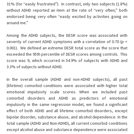
31% (for “easily frustrated”). In contrast, only two subjects (1.8%)
without ADHD reported an item at the rate of “very often;” both
endorsed being very often “easily excited by activities going on
around me.”
Among the ADHD subjects, the DESR score was associated with
severity of current ADHD symptoms with a correlation of 0.70 (p <
0.001). We defined an extreme DESR total score as the score that
exceeded the 95th percentile of DESR scores among controls. This
score was 9, which occurred in 54.9% of subjects with ADHD and
3.3% of subjects without ADHD.
In the overall sample (ADHD and non-ADHD subjects), all past
(lifetime) comorbid conditions were associated with higher total
emotional impulsivity scale scores. When we included past
comorbid disorders and ADHD as predictors of emotional
impulsivity in the same regression model, we found a significant
effect of both ADHD and all lifetime comorbid disorders, except
bipolar disorder, substance abuse, and alcohol dependence. In the
total sample (ADHD and Non-ADHD), all current comorbid conditions
except alcohol abuse and substance dependence were associated