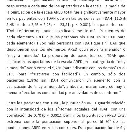
respuestas a cada uno de los apartados de la escala. La media de
la puntuación de la escala ARED total fue significativamente mayor
en los pacientes con TDAH que en las personas sin TDAH (11,5 ±
5,48 frente a 2,68 ± 2,23; z = 23,51, p < 0,001). Los pacientes con
TDAH refirieron episodios significativamente más frecuentes de
cada elemento ARED que las personas sin TDAH (p < 0,001 para
cada elemento). Hubo más personas con TDAH que sin TDAH que
describieron que los elementos ARED ocurrieron “a menudo” o
“muy a menudo.” La proporción de pacientes con TDAH que
calificaron los apartados de la escala ARED en la categoría de “muy
a menudo” varió entre el 9,2% (para “discutir con los demás”) y el
31% (para “frustrarse con facilidad”). En cambio, sólo dos
pacientes (1,8%) sin TDAH comunicaron un elemento con la
calificación de “muy a menudo”; ambos afirmaron sentirse muy a
menudo “excitados con facilidad por actividades de su entorno.”
Entre los pacientes con TDAH, la puntuación ARED guardó relación
con la intensidad de los síntomas actuales del TDAH con una
correlación de 0,70 (p < 0,001). Definimos la puntuación ARED total
extrema como la puntuación superior al percentil 95º de las
puntuaciones ARED entre los controles. Esta puntuación fue de 9 y