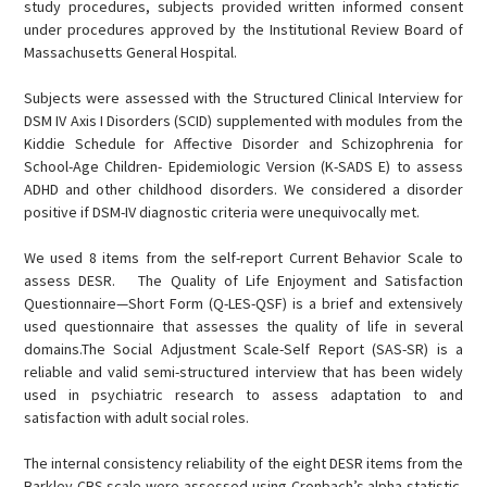
study procedures, subjects provided written informed consent
under procedures approved by the Institutional Review Board of
Massachusetts General Hospital.
Subjects were assessed with the Structured Clinical Interview for
DSM IV Axis I Disorders (SCID) supplemented with modules from the
Kiddie Schedule for Affective Disorder and Schizophrenia for
School-Age Children- Epidemiologic Version (K-SADS E) to assess
ADHD and other childhood disorders. We considered a disorder
positive if DSM-IV diagnostic criteria were unequivocally met.
We used 8 items from the self-report Current Behavior Scale to
assess DESR. The Quality of Life Enjoyment and Satisfaction
Questionnaire—Short Form (Q-LES-QSF) is a brief and extensively
used questionnaire that assesses the quality of life in several
domains.The Social Adjustment Scale-Self Report (SAS-SR) is a
reliable and valid semi-structured interview that has been widely
used in psychiatric research to assess adaptation to and
satisfaction with adult social roles.
The internal consistency reliability of the eight DESR items from the
Barkley CBS scale were assessed using Cronbach’s alpha statistic.