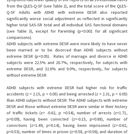
from the QLES-Q-SF (see Table 2), and the total score of the QLES-
Q-SF Adults with ADHD with extreme DESR also reported
significantly worse social adjustment as reflected in significantly
higher total SAS-SR total and all individual SAS functional domains
(see Table 3), except for Parenting (p<0.001 for all significant
comparisons).
ADHD subjects with extreme DESR were more likely to have never
been married or to be divorced than ADHD subjects without
extreme DESR (p<0.05). Rates of marriage and divorce in ADHD
subjects were 22.5% and 20.7%, respectively, for subjects with
extreme DESR, and 32.6% and 9.0%, respectively, for subjects
without extreme DESR.
ADHD subjects with extreme DESR had higher risk for traffic
accidents (z = 2.15, p < 0.05) and being arrested (z = 2.31, p < 0.05)
than ADHD subjects without DESR. The ADHD subjects with extreme
DESR and those without extreme DESR were similar in their history
of traffic tickets (z= -0.62, p =0.54), number of arrests (z=1.71,
p=0.09), having been convicted (z=-0.15, p=0.88), number of
convictions (z=1.49, p=0.14), having been imprisoned (z=-0.62,
p=0.53), number of times in prison (z=0.58, p=0.56), and duration of