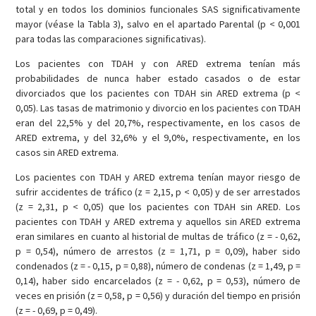
total
y en todos los dominios funcionales SAS significativamente
mayor (véase la Tabla 3), salvo en el apartado Parental (p < 0,001
para todas las comparaciones significativas).
Los pacientes con TDAH y con ARED extrema tenían más
probabilidades de nunca haber estado casados o de estar
divorciados que los pacientes con TDAH sin ARED extrema (p <
0,05). Las tasas de matrimonio y divorcio en los pacientes con TDAH
eran del 22,5% y del 20,7%, respectivamente, en los casos de
ARED extrema, y del 32,6% y el 9,0%, respectivamente, en los
casos sin ARED extrema.
Los pacientes con TDAH y ARED extrema tenían mayor riesgo de
sufrir accidentes de tráfico (z = 2,15, p < 0,05) y de ser arrestados
(z = 2,31, p < 0,05) que los pacientes con TDAH sin ARED. Los
pacientes con TDAH y ARED extrema y aquellos sin ARED extrema
eran similares en cuanto al historial de multas de tráfico (z = - 0,62,
p = 0,54), número de arrestos (z = 1,71, p = 0,09), haber sido
condenados (z = - 0,15, p = 0,88), número de condenas (z = 1,49, p =
0,14), haber sido encarcelados (z = - 0,62, p = 0,53), número de
veces en prisión (z = 0,58, p = 0,56) y duración del tiempo en prisión
(z = - 0,69, p = 0,49).