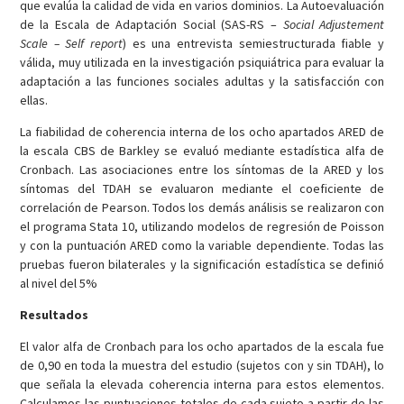
que evalúa la calidad de vida en varios dominios. La Autoevaluación
de la Escala de Adaptación Social (SAS-RS –
Social Adjustement
Scale – Self report
) es una entrevista semiestructurada fiable y
válida, muy utilizada en la investigación psiquiátrica para evaluar la
adaptación a las funciones sociales adultas y la satisfacción con
ellas.
La fiabilidad de coherencia interna de los ocho apartados ARED de
la escala CBS de Barkley se evaluó mediante estadística alfa de
Cronbach. Las asociaciones entre los síntomas de la ARED y los
síntomas del TDAH se evaluaron mediante el coeficiente de
correlación de Pearson. Todos los demás análisis se realizaron con
el programa Stata 10, utilizando modelos de regresión de Poisson
y con la puntuación ARED como la variable dependiente. Todas las
pruebas fueron bilaterales y la significación estadística se definió
al nivel del 5%
Resultados
El valor alfa de Cronbach para los ocho apartados de la escala fue
de 0,90 en toda la muestra del estudio (sujetos con y sin TDAH), lo
que señala la elevada coherencia interna para estos elementos.
Calculamos las puntuaciones totales de cada sujeto a partir de las