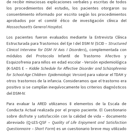
de recibir minuciosas explicaciones verbales y escritas de todos
los procedimientos del estudio, los pacientes otorgaron su
consentimiento informado por escrito según los procedimientos
aprobados por el comité ético de investigación clínica del
Massachusetts General Hospital.
Los pacientes fueron evaluados mediante la Entrevista Clínica
Estructurada para Trastornos del Eje I del DSM IV (SCID –
Structured
Clinical Interview for DSM IV Axis I Disorders
), complementada con
módulos del Protocolo Infantil de Trastorno Afectivo y
Esquizofrenia para niños en edad escolar - Versión epidemiológica
(K-SADS E –
Kiddie Schedule for Affective Disorder and Schizophrenia
for School-Age Children- Epidemiologic Version
) para valorar el TDAH y
otros trastornos de la infancia. Consideramos que el trastorno era
positivo si se cumplían inequívocamente los criterios diagnósticos
del DSM-IV.
Para evaluar la ARED utilizamos 8 elementos de la Escala de
Conducta Actual realizada por el propio paciente. El Cuestionario
sobre disfrute y satisfacción con la calidad de vida – documento
abreviado (Q-LES-QSF –
Quality of Life Enjoyment and Satisfaction
Questionnaire – Short Form
) es un cuestionario breve muy utilizado