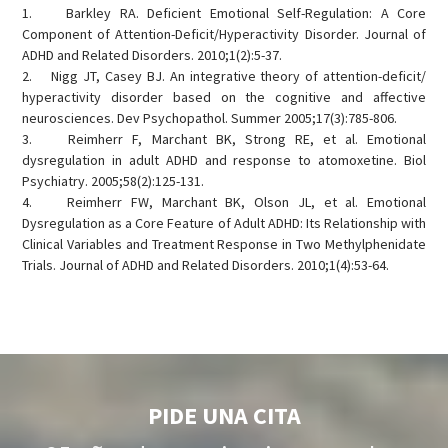
1. Barkley RA. Deficient Emotional Self-Regulation: A Core
Component of Attention-Deficit/Hyperactivity Disorder. Journal of
ADHD and Related Disorders. 2010;1(2):5-37.
2. Nigg JT, Casey BJ. An integrative theory of attention-deficit/
hyperactivity disorder based on the cognitive and affective
neurosciences. Dev Psychopathol. Summer 2005;17(3):785-806.
3. Reimherr F, Marchant BK, Strong RE, et al. Emotional
dysregulation in adult ADHD and response to atomoxetine. Biol
Psychiatry. 2005;58(2):125-131.
4. Reimherr FW, Marchant BK, Olson JL, et al. Emotional
Dysregulation as a Core Feature of Adult ADHD: Its Relationship with
Clinical Variables and Treatment Response in Two Methylphenidate
Trials. Journal of ADHD and Related Disorders. 2010;1(4):53-64.
PIDE UNA CITA