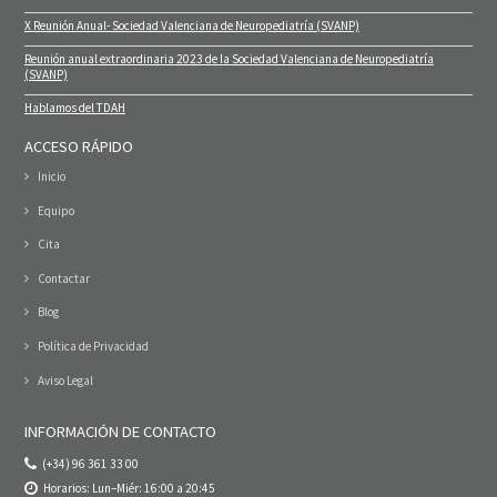
X Reunión Anual- Sociedad Valenciana de Neuropediatría (SVANP)
Reunión anual extraordinaria 2023 de la Sociedad Valenciana de Neuropediatría
(SVANP)
Hablamos del TDAH
ACCESO RÁPIDO
Inicio
Equipo
Cita
Contactar
Blog
Política de Privacidad
Aviso Legal
INFORMACIÓN DE CONTACTO
(+34) 96 361 33 00
Horarios: Lun–Miér: 16:00 a 20:45