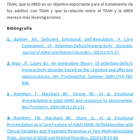
TDAH, que la ARED es un objetivo importante para el tratamiento de
los adultos con TDAH y que la relación entre el TDAH y la ARED
merece más investigaciones.
Bibliografía
1.
Barkley RA. Deficient Emotional Self-Regulation: A Core
Component of Attention-Deficit/Hyperactivity Disorder.
Journal of ADHD and Related Disorders.
2010;1(2):5-37.
2.
Nigg JT, Casey BJ. An integrative theory of attention-deficit/
hyperactivity disorder based on the cognitive and affective
neurosciences.
Dev Psychopathol.
Summer 2005;17(3):785-
806.
3.
Reimherr F, Marchant BK, Strong RE, et al. Emotional
dysregulation in adult ADHD and response to atomoxetine.
Biol Psychiatry.
2005;58(2):125-131.
4.
Reimherr FW, Marchant BK, Olson JL, et al. Emotional
Dysregulation as a Core Feature of Adult ADHD: Its Relationship with
Clinical Variables and Treatment Response in Two Methylphenidate
Trials.
Journal of ADHD and Related Disorders.
2010;1(4):53-64.