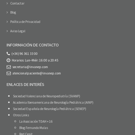
Contactar
Blog
Política de Privacidad
Aviso Legal
INFORMACIÓN DE CONTACTO
(+34) 96 361 33 00
Horarios: Lun–Miér: 16:00 a 20:45
secretaria@invanep.com
atencionalpaciente@invanep.com
ENLACES DE INTERÉS
Sociedad Valenciana de Neuropediatría (SVANP)
Academia Iberoamericana de Neurología Pediátrica (AINP)
Sociedad Española de Neurología Pediátrica (SENEP)
Otros Links
La Asociación TDAH + 16
Blog Fernando Mulas
Red Cenit