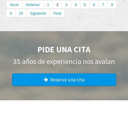
Inicio
Anterior
1
2
3
4
5
6
7
8
9
10
Siguiente
Final
PIDE UNA CITA
35 años de experiencia nos avalan
Reserva una cita