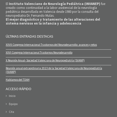
El
Instituto Valenciano de Neurología Pediátrica (INVANEP)
fue
creado como continuidad a la labor asistencial de la neurología
pediátrica desarrollada en Valencia desde 1980 por la consulta del
neuropediatra Dr. Fernando Mulas.
El mejor diagnóstico y tratamiento de las alteraciones del
sistema nervioso en la infancia y adolescencia
ÚLTIMAS ENTRADAS DESTACAS
XXVII Congreso Internacional Trastornos del Neurodesarrollo: avances y retos
XXVI Congreso Internacional Trastornos Neurodesarrollo
X Reunión Anual- Sociedad Valenciana de Neuropediatría (SVANP)
Reunión anual extraordinaria 2023 de la Sociedad Valenciana de Neuropediatría
(SVANP)
Hablamos del TDAH
ACCESO RÁPIDO
Inicio
Equipo
Cita